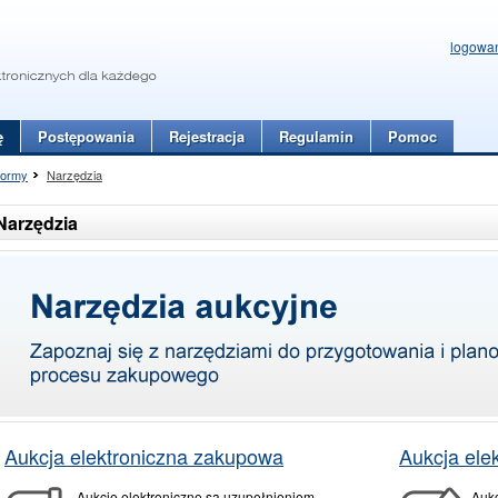
logowa
ę
Postępowania
Rejestracja
Regulamin
Pomoc
formy
Narzędzia
Narzędzia
Aukcja elektroniczna zakupowa
Aukcja ele
Aukcje elektroniczne są uzupełnieniem
Aukc