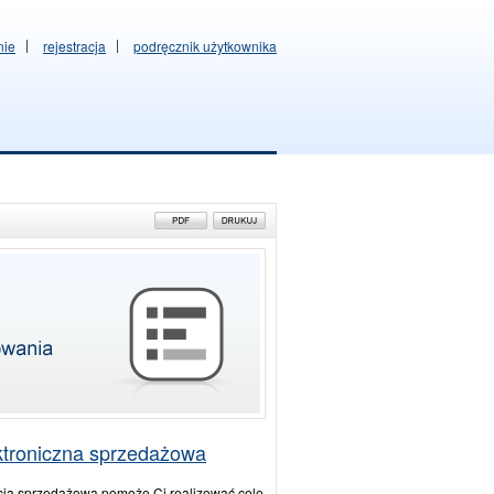
nie
rejestracja
podręcznik użytkownika
ktroniczna sprzedażowa
ja sprzedażowa pomoże Ci realizować cele