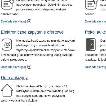
tradycyjnych negocjacji. Dzięki nim skrócisz
sprz
proces zakupowy i osiągniesz większe
zost
oszczędności.
cenach.
Dowiedz się więcej
Dowiedz się wię
Elektroniczne zapytanie ofertowe
Pokój aukc
Nie musisz tracić czasu na rozsyłane zapytań
Dosk
ofertowych czy rozmowy telefoniczne.
potr
Wykorzystaj elektroniczne zapytanie ofertowe i
prze
przekonaj się, jak usprawnisz codzienną pracę swojego
posiadasz infras
działu zakupowego.
rozwiązanie jest
Dowiedz się więcej
Dowiedz się wię
Dom aukcyjny
Platforma AukcjeOfert.pl „na miejscu”, to
rozwiązanie, które daje maksymalną kontrolę
nad danymi kontrahentów i wszystkimi
wykonywanymi transakcjami.